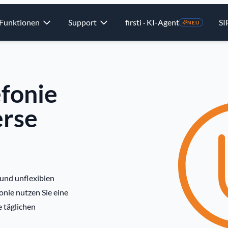
Funktionen
Support
firsti · KI-Agent
SI
NEU
efonie
erse
 und unflexiblen
onie nutzen Sie eine
e täglichen