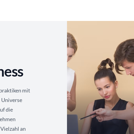
iness
praktiken mit
 Universe
uf die
nehmen
 Vielzahl an