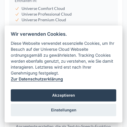
Enthalten in:
Universe Comfort Cloud
Universe Professional Cloud
Universe Premium Cloud
Wir verwenden Cookies.
Diese Webseite verwendet essenzielle Cookies, um Ihr
Besuch auf der Universe Cloud Webseite
ordnungsgemäß zu gewährleisten. Tracking Cookies
Musik abspielen
werden ebenfalls genutzt, zu verstehen, wie Sie damit
interagieren. Letzteres wird erst nach Ihrer
Genehmigung festgelegt.
Die Funktion zum Abspielen von Musik in Universe
Zur Datenschutzerklärung
Cloud ist ein Steuerungselement des Call Routings /
IVR und ermöglicht die Verwendung von individuellen
Ansagetexten (Text to Speech) oder Hintergrundmusik
Akzeptieren
für den wartenden Anrufer. Mit dieser Funktion
können Benutzer Musik oder andere Audio-Dateien
als Hintergrundmusik für wartende Anrufer einsetzen,
Einstellungen
um eine angenehme Atmosphäre zu schaffen. Darüber
hinaus können Benutzer auch individuelle
Ansagetexte erstellen, die als Text-to-Speech-Funktion