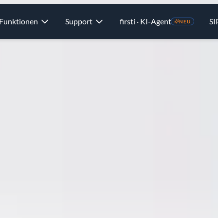
Funktionen
Support
firsti · KI-Agent
SI
NEU