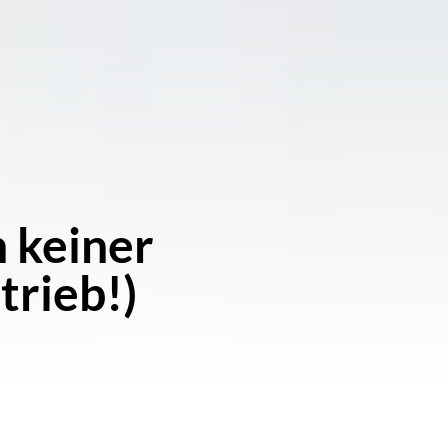
n keiner
trieb!)